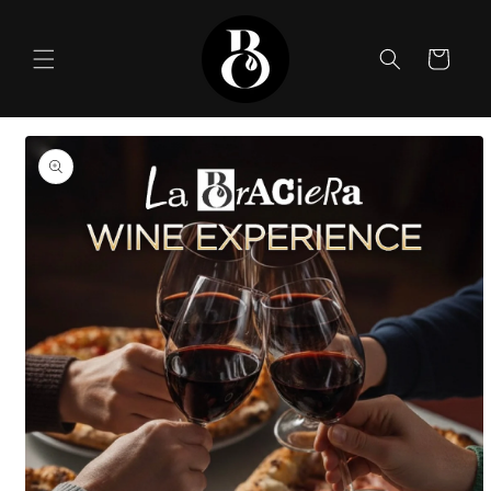
Pular
para o
conteúdo
Carrinho
Pular para
as
informações
do produto