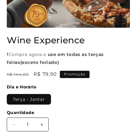
Abrir
mídia
Wine Experience
1
na
janela
modal
❗Compre agora e
use em todas as terças
feiras(exceto feriado)
Preço
Preço
R$ 79,90
R$ 144,00
Promoção
normal
promocional
Dia e Horário
Terça - Jantar
Quantidade
Quantidade
Diminuir
Aumentar