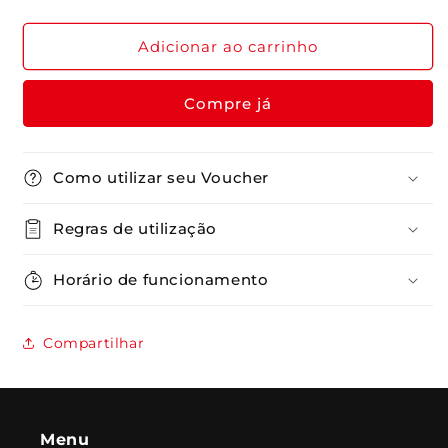
a
a
quantidade
quantidade
de
de
Adicionar ao carrinho
Wine
Wine
Experience
Experience
Compre já
Como utilizar seu Voucher
Regras de utilização
Horário de funcionamento
Compartilhar
Menu